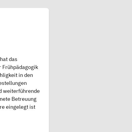
 hat das
r Frühpädagogik
hligkeit in den
festellungen
nd weiterführende
ignete Betreuung
e eingelegt ist