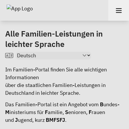
Alle Familien-Leistungen in
leichter Sprache
Im
Familien-Portal
finden Sie alle wichtigen
Informationen
über die staatlichen Familien-Leistungen in
Deutschland in leichter Sprache.
Das Familien-Portal ist ein Angebot vom
B
undes-
M
inisteriums für
F
amilie,
S
enioren,
F
rauen
und
J
ugend, kurz
BMFSFJ
.