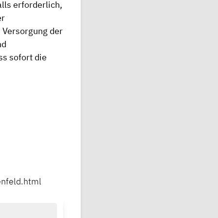
lls erforderlich,
er
, Versorgung der
nd
s sofort die
enfeld.html