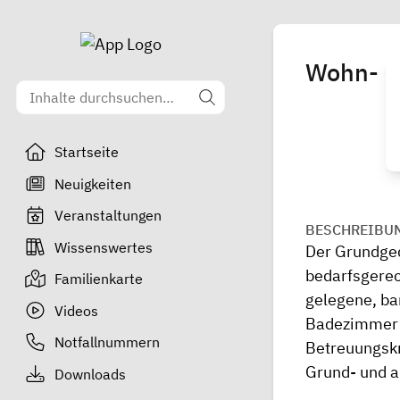
Wohn- un
Startseite
Neuigkeiten
Veranstaltungen
BESCHREIBU
Wissenswertes
Der Grundged
bedarfsgerech
Familienkarte
gelegene, ba
Videos
Badezimmer e
Notfallnummern
Betreuungskr
Grund- und a
Downloads