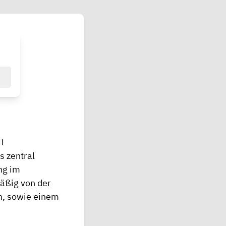
t
s zentral
ng im
äßig von der
en, sowie einem