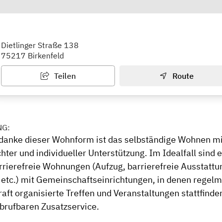
d Pflegestift Birkenfeld
Dietlinger Straße 138
75217 Birkenfeld
Teilen
Route
NG:
anke dieser Wohnform ist das selbständige Wohnen mi
ter und individueller Unterstützung. Im Idealfall sind e
rrierefreie Wohnungen (Aufzug, barrierefreie Ausstattu
tc.) mit Gemeinschaftseinrichtungen, in denen regelm
aft organisierte Treffen und Veranstaltungen stattfind
brufbaren Zusatzservice.