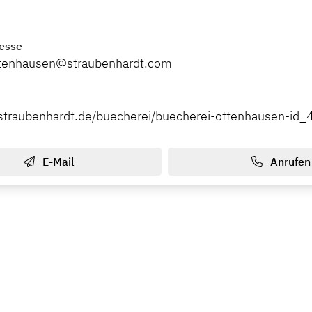
esse
ttenhausen@straubenhardt.com
straubenhardt.de/buecherei/buecherei-ottenhausen-id_
E-Mail
Anrufen