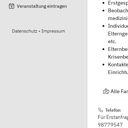
Erstges
Veranstaltung eintragen
Beobacht
medizinis
Individu
Datenschutz
•
Impressum
Elternge
etc.
Elternbe
Krisenbe
Kontakte
Einricht
Alle Fa
Telefon
Für Erstanfra
98779547