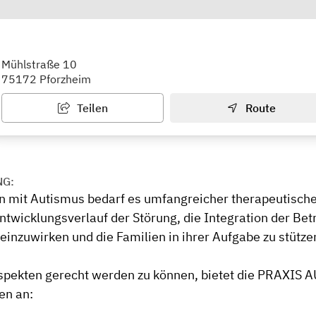
s Therapie- und Beratungszentrum 
Mühlstraße 10
75172 Pforzheim
Teilen
Route
NG:
n mit Autismus bedarf es umfangreicher therapeutisc
twicklungsverlauf der Störung, die Integration der Betr
einzuwirken und die Familien in ihrer Aufgabe zu stütze
pekten gerecht werden zu können, bietet die PRAXIS
en an: