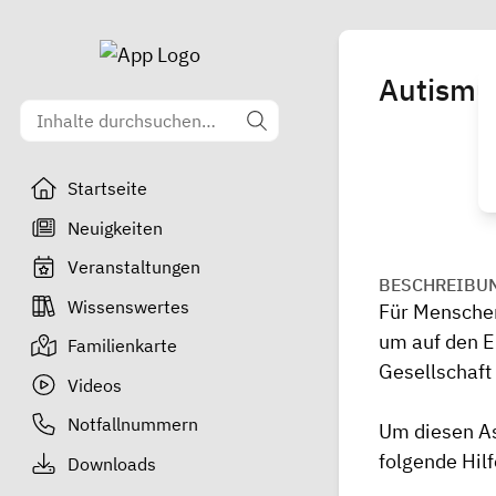
Autismu
Startseite
Neuigkeiten
Veranstaltungen
BESCHREIBU
Wissenswertes
Für Mensche
um auf den En
Familienkarte
Gesellschaft 
Videos
Notfallnummern
Um diesen As
folgende Hilf
Downloads