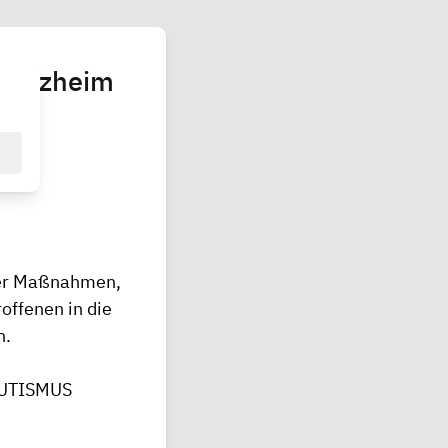
Pforzheim
her Maßnahmen,
offenen in die
n.
 AUTISMUS