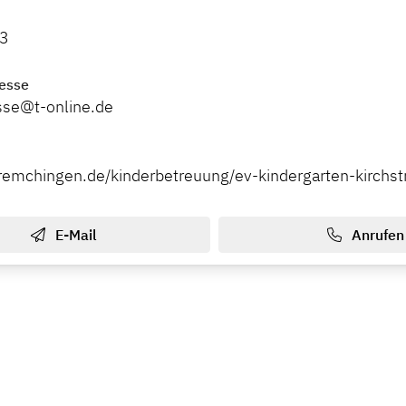
3
esse
asse@t-online.de
remchingen.de/kinderbetreuung/ev-kindergarten-kirchst
E-Mail
Anrufen