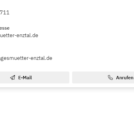
4711
esse
etter-enztal.de
agesmuetter-enztal.de
E-Mail
Anrufen