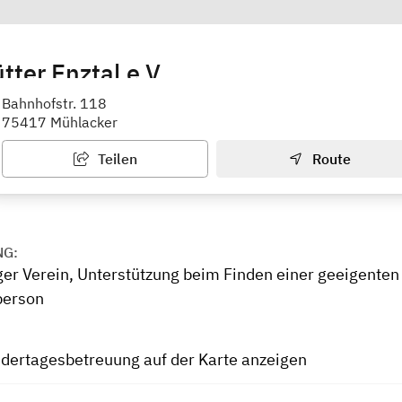
ter Enztal e.V.
er Verein
Bahnhofstr. 118
75417 Mühlacker
Teilen
Route
NG:
er Verein, Unterstützung beim Finden einer geeigenten
person
ndertagesbetreuung auf der Karte anzeigen