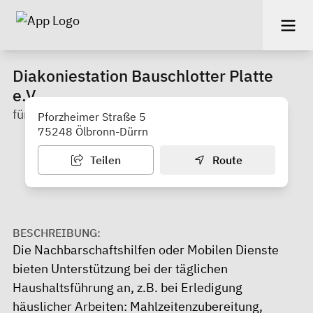
Diakoniestation Bauschlotter Platte
e.V.
für Kieselbronn, Neulingen und Ölbronn-Dürrn
Pforzheimer Straße 5
75248 Ölbronn-Dürrn
Teilen
Route
BESCHREIBUNG:
Die Nachbarschaftshilfen oder Mobilen Dienste
bieten Unterstützung bei der täglichen
Haushaltsführung an, z.B. bei Erledigung
häuslicher Arbeiten: Mahlzeitenzubereitung,