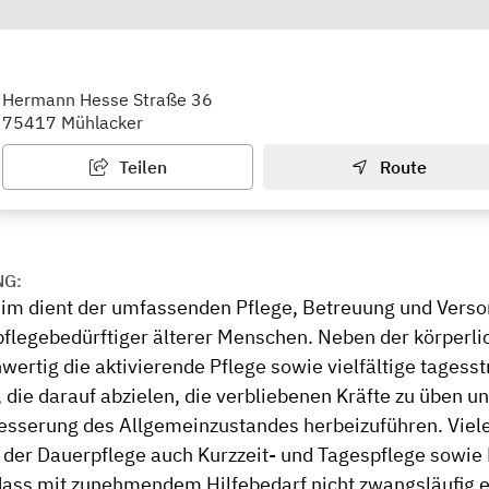
t- und Übergangspflegeheim
Hermann Hesse Straße 36
75417 Mühlacker
Teilen
Route
NG:
im dient der umfassenden Pflege, Betreuung und Verso
pflegebedürftiger älterer Menschen. Neben der körperl
wertig die aktivierende Pflege sowie vielfältige tagess
ie darauf abzielen, die verbliebenen Kräfte zu üben un
esserung des Allgemeinzustandes herbeizuführen. Viel
 der Dauerpflege auch Kurzzeit- und Tagespflege sowie
ass mit zunehmendem Hilfebedarf nicht zwangsläufig e