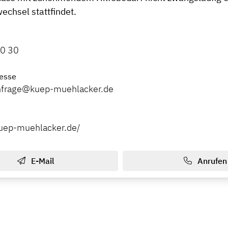
hsel stattfindet.
80 30
esse
anfrage@kuep-muehlacker.de
uep-muehlacker.de/
E-Mail
Anrufen