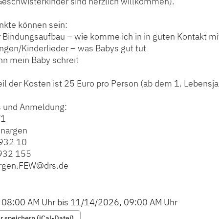
Geschwisterkinder sind herzlich willkommen).
kte können sein:
r Bindungsaufbau – wie komme ich in in guten Kontakt 
ngen/Kinderlieder – was Babys gut tut
nn mein Baby schreit
il der Kosten ist 25 Euro pro Person (ab dem 1. Lebensja
s und Anmeldung:
/1
nargen
 932 10
 932 155
argen.FEW@drs.de
,
08:00 AM
Uhr bis
11/14/2026
,
09:00 AM
Uhr
 speichern (iCal-Datei)