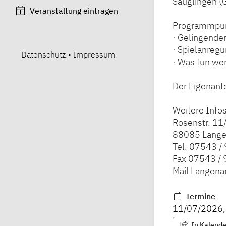
Säuglingen (
Veranstaltung eintragen
Programmpun
· Gelingende
· Spielanregu
Datenschutz
•
Impressum
· Was tun we
Der Eigenante
Weitere Info
Rosenstr. 11
88085 Lange
Tel. 07543 /
Fax 07543 /
Mail Langen
Termine
11/07/2026
In Kalender