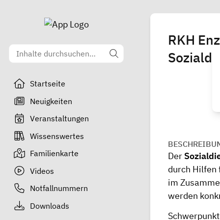
RKH Enz
Sozialdi
Startseite
Neuigkeiten
Veranstaltungen
Wissenswertes
BESCHREIBU
Familienkarte
Der
Sozialdi
durch Hilfen 
Videos
im Zusammenh
Notfallnummern
werden konkr
Downloads
Schwerpunkte