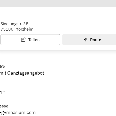
r Gymnasium
Siedlungstr. 38
75180 Pforzheim
Teilen
Route
NG:
it Ganztagsangebot
10
esse
er-gymnasium.com